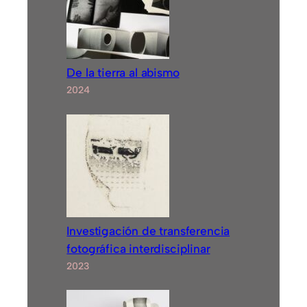
De la tierra al abismo
2024
Investigación de transferencia
fotográfica interdisciplinar
2023